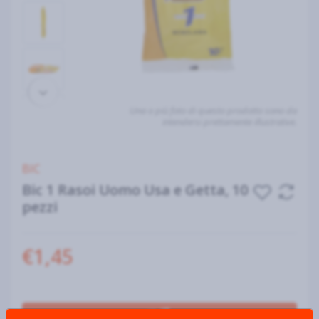
Una o più foto di questo prodotto sono da
intendersi prettamente illustrative.
BIC
Bic 1 Rasoi Uomo Usa e Getta, 10
pezzi
€1,45