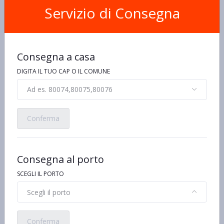
Servizio di Consegna
Condividi:
Consegna a casa
DIGITA IL TUO CAP O IL COMUNE
Ad es. 80074,80075,80076
Ecco alcuni prodotti simili o
alternativi
Conferma
Consegna al porto
SCEGLI IL PORTO
Scegli il porto
Conferma