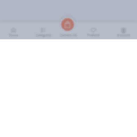
Home
Categorie
Preferiti
Account
Carrello (
0
)
INFORMAZIONI
Come Funziona
FAQ
Termini e Condizioni
Scarica l'App
Soluzione eGrocery per GDO
Zone di Copertura
IL MIO ACCOUNT