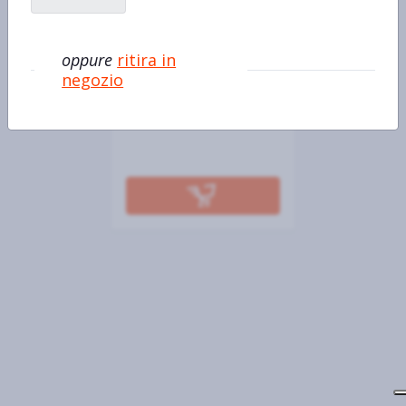
BIC
oppure
ritira in
Bic Comfort 3 Pivot Rasoi 3
negozio
Lame Usa e Getta, 6 pezzi
€3,39