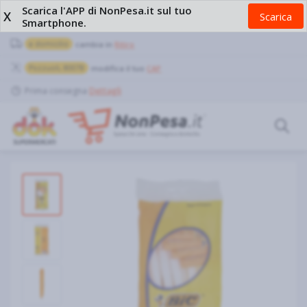
Scarica l'APP di NonPesa.it sul tuo
X
Scarica
Smartphone.
a domicilio
cambia in
Ritiro
Pozzuoli, 80078
modifica il tuo
CAP
Prima consegna
Dettagli