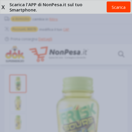
Scarica l'APP di NonPesa.it sul tuo
X
Scarica
Smartphone.
a domicilio
cambia in
Ritiro
Pozzuoli, 80078
modifica il tuo
CAP
Prima consegna
Dettagli