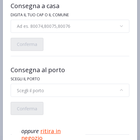
Consegna a casa
Ingredienti
DIGITA IL TUO CAP O IL COMUNE
Edulcoranti (sorbitolo, acesulfame K, sucralosio)
Acidificanti (acido malico, acido tartarico, acido citrico)
Ad es. 80074,80075,80076
Antiagglomerante (sali di magnesio degli acidi grassi)
Aroma
vitamina C (acido L-ascorbico)
Colorante (riboflavina)
Conferma
Allergeni
Non contiene Glutine
Altro testo relativo ad allergeni
Consegna al porto
Senza glutine
SCEGLI IL PORTO
Caratteristiche
70Mints
Scegli il porto
Sugarfree
Stile di Vita
Senza zucchero
Conferma
oppure
ritira in
negozio