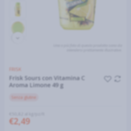
Una o più foto di questo prodotto sono da
intendersi prettamente illustrative.
FRISK
Frisk Sours con Vitamina C
Aroma Limone 49 g
Senza glutine
€50,82 al kg/pz/lt
€2,49