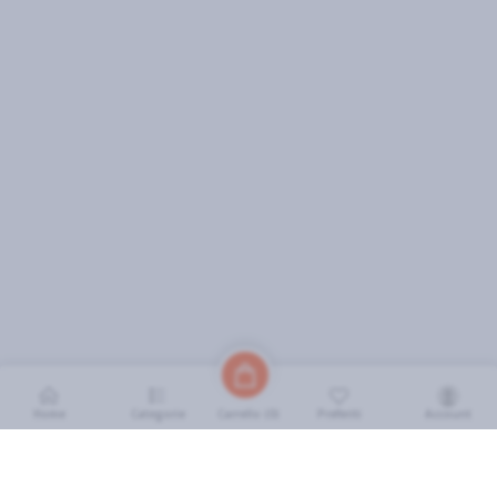
Home
Categorie
Preferiti
Account
Carrello (
0
)