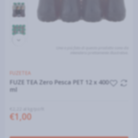
Una o più foto di questo prodotto sono da
intendersi prettamente illustrative.
FUZETEA
FUZE TEA Zero Pesca PET 12 x 400
ml
€2,22 al kg/pz/lt
€1,00