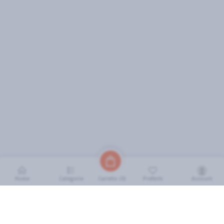
Home
Categorie
Preferiti
Account
Carrello (
0
)