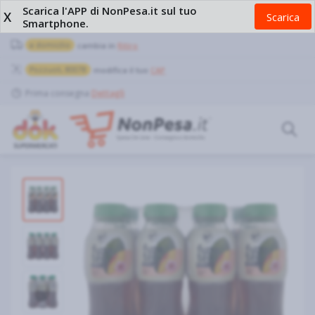
Scarica l'APP di NonPesa.it sul tuo
X
Scarica
Smartphone.
a domicilio
cambia in
Ritiro
Pozzuoli, 80078
modifica il tuo
CAP
Prima consegna
Dettagli