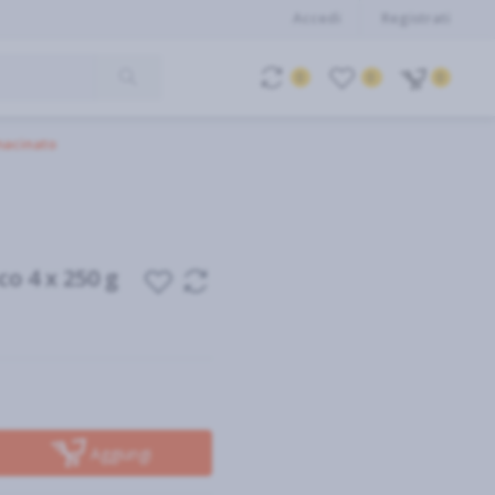
Accedi
Registrati
0
0
0
macinato
o 4 x 250 g
Aggiungi