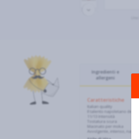
Una 
Ingredienti e
allergeni
Caratteristiche
Italian quality
Il talento napoletano della 
11/13 Intensità
Tostatura scura
Macinato per moka
Avvolgente, intenso, napol