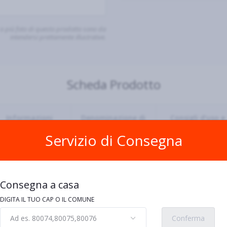
o più foto di questo prodotto sono da
intendersi prettamente illustrative.
Scheda Prodotto
Informazioni
Denominazione di
Consigli d'uso e
nutrizionali
vendita
conservazione
Servizio di Consegna
tostatura
Consegna a casa
DIGITA IL TUO CAP O IL COMUNE
etano
Ad es. 80074,80075,80076
Conferma