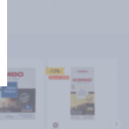
-13%
fino al 19/08