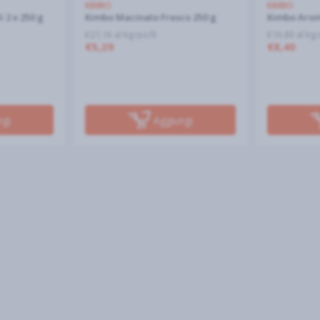
KIMBO
KIMBO
 2 x 250 g
Kimbo Macinato Fresco 250 g
Kimbo Aroma
€21,16 al kg/pz/lt
€16,80 al kg/
€5,29
€8,40
ngi
Aggiungi