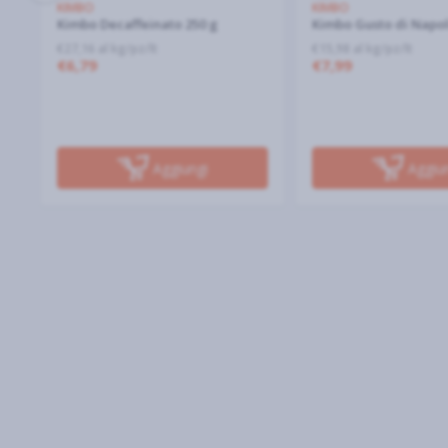
KIMBO
KIMBO
Kimbo Decaffeinato 250 g
Kimbo Gusto di Napoli
€27,16 al kg/pz/lt
€15,98 al kg/pz/lt
€6,79
€7,99
Aggiungi
Aggiu