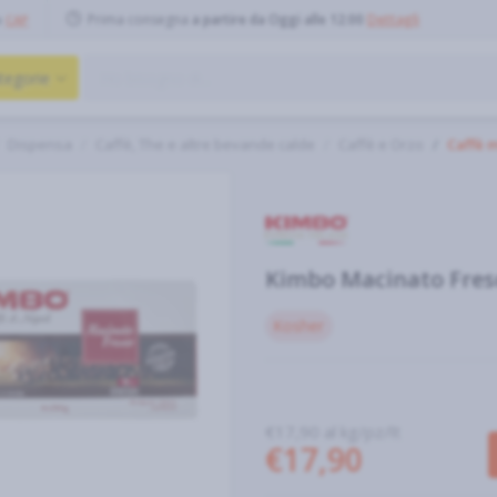
Prima consegna
a partire da Oggi alle 12:00
Dettagli
o
CAP
tegorie
Dispensa
Caffè, The e altre bevande calde
Caffè e Orzo
Caffè 
Kimbo Macinato Fresc
Kosher
€17,90 al kg/pz/lt
€17,90