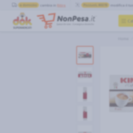
a domicilio
cambia in
Ritiro
Pozzuoli, 80078
modifica il tu
Ca
Home