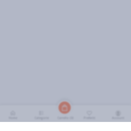
Home
Categorie
Preferiti
Account
Carrello (
0
)