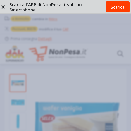
Scarica l'APP di NonPesa.it sul tuo
X
Scarica
Smartphone.
a domicilio
cambia in
Ritiro
Pozzuoli, 80078
modifica il tuo
CAP
Prima consegna
Dettagli