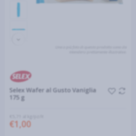
Una o più foto di questo prodotto sono da
intendersi prettamente illustrative.
Selex Wafer al Gusto Vaniglia
175 g
€5,71 al kg/pz/lt
€1,00