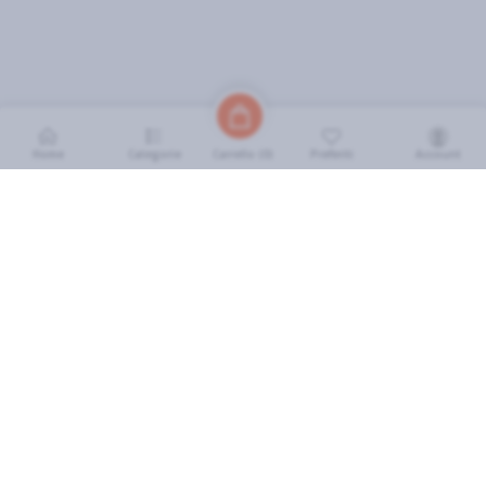
Home
Categorie
Preferiti
Account
Carrello (
0
)
INFORMAZIONI
Come Funziona
FAQ
Termini e Condizioni
Scarica l'App
Soluzione eGrocery per GDO
Zone di Copertura