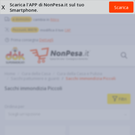
Scarica l'APP di NonPesa.it sul tuo
X
Scarica
Smartphone.
a domicilio
cambia in
Ritiro
Pozzuoli, 80078
modifica il tuo
CAP
Prima consegna
Dettagli
Home
Cura della Casa
Cura della Casa e Pulizia
Sacchi pattumiere e guanti
Sacchi immondizia Piccoli
Sacchi immondizia Piccoli
Filtri
Ordina per
Scegli un'opzione