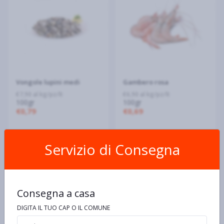
Vongole lupini medi
Gambero rosa
€7,90 al kg/pz/lt
€6,90 al kg/pz/lt
100gr
100gr
€0,79
€0,69
Servizio di Consegna
Consegna a casa
DIGITA IL TUO CAP O IL COMUNE