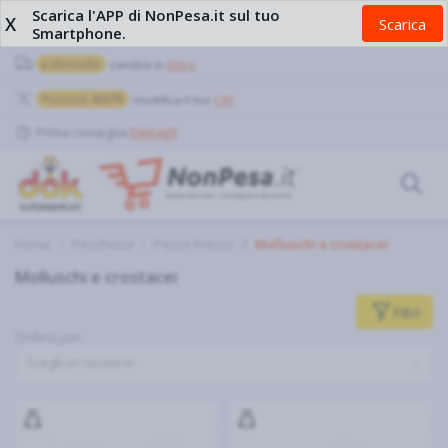
Scarica l'APP di NonPesa.it sul tuo
X
Scarica
Smartphone.
a domicilio
cambia in
Ritiro
Pozzuoli, 80078
modifica il tuo
CAP
Prima consegna
Dettagli
Home
Pescheria
Pesce Fresco
Molluschi e crostacei
Molluschi e crostacei
Filtri
Ordina per
Scegli un'opzione