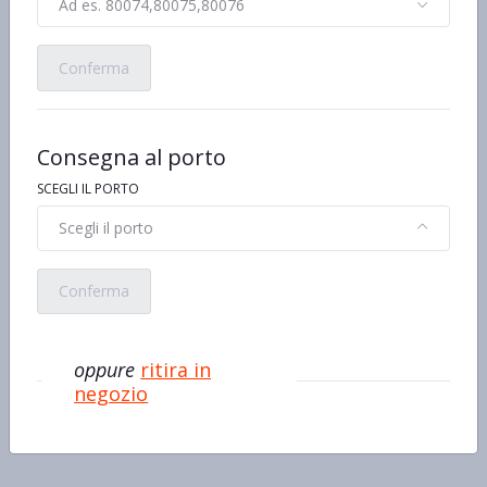
Ad es. 80074,80075,80076
Conferma
Consegna al porto
Telline
Vongole veraci fresche
€13,90 al kg/pz/lt
€24,90 al kg/pz/lt
SCEGLI IL PORTO
100gr
100gr
€1,39
€2,49
Scegli il porto
Conferma
oppure
ritira in
negozio