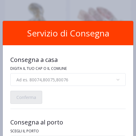
Servizio di Consegna
Moscardino
Calamaro 300/500gr
Consegna a casa
estero
€14,90 al kg/pz/lt
100gr
€27,90 al kg/pz/lt
DIGITA IL TUO CAP O IL COMUNE
€1,49
100gr
€2,79
Ad es. 80074,80075,80076
Conferma
Consegna al porto
SCEGLI IL PORTO