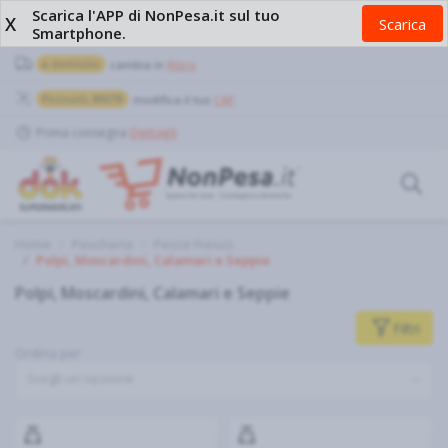
Scarica l'APP di NonPesa.it sul tuo
X
Scarica
Smartphone.
a domicilio
cambia in
Ritiro
Pozzuoli, 80078
modifica il tuo
CAP
Prima consegna
Dettagli
Home
Pescheria
Pesce Fresco
Polpi, Moscardini, Calamari e Seppie
Polpi, Moscardini, Calamari e Seppie
Filtri
Ordina per
Scegli un'opzione