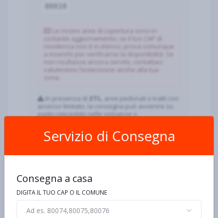
80010
Le nostre aree di copertura sono in
costante aggiornamento: se il tuo CAP di
residenza non è in elenco, prova comunque
a inserirlo per verificarne la disponibilità. Se
non risultasse ancora servito, contattaci:
valuteremo l’estensione anche alla tua
zona.
In presenza di
ZTL
, aree pedonali o tratti con
accesso limitato, la consegna può avvenire su
punto concordato
nelle vicinanze o
ingresso/portineria.
Servizio di Consegna
Come si ordina
Consegna a casa
Inserisci indirizzo o CAP
80010
.
Aggiungi i prodotti e scegli giorno/ora di
DIGITA IL TUO CAP O IL COMUNE
consegna.
Paga online (Nexi) o alla consegna.
Ad es. 80074,80075,80076