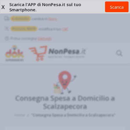
Scarica l'APP di NonPesa.it sul tuo
X
Scarica
Smartphone.
a domicilio
cambia in
Ritiro
Pozzuoli, 80078
modifica il tuo
CAP
Prima consegna
Dettagli
Consegna Spesa a Domicilio a
Scalzapecora
Home
"Consegna Spesa a Domicilio a Scalzapecora"