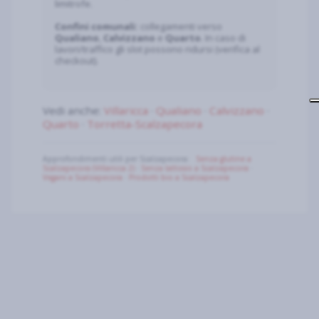
limitrofe.
Confini comunali:
collegamenti verso
Qualiano
,
Calvizzano
e
Quarto
. In caso di
lavori/traffico gli slot possono ridursi (verifica al
checkout).
Vedi anche:
Villaricca
·
Qualiano
·
Calvizzano
·
Quarto
·
Torretta-Scalzapecora
Approfondimenti utili per Scalzapecora:
Senza glutine a
Scalzapecora (Villaricca 2)
·
Senza lattosio a Scalzapecora
·
Vegani a Scalzapecora
·
Prodotti bio a Scalzapecora