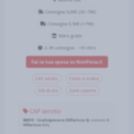
Consegna 5,00€ (30–75€)
Consegna 3,50€ (>75€)
Ritiro gratis
2–3h consegna · ~1h ritiro
Fai la tua spesa su NonPesa.it
CAP servito
Come si ordina
Stili di vita
Zone coperte
CAP servito
80010 – Scalzapecora (Villaricca 2)
, comune di
Villaricca
(NA).