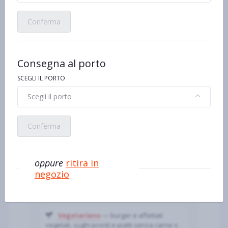
Consegna ~2–3 ore; ritiro ~1 ora.
Conferma
Stili di vita: scelte popolari a
Scalzapecora
Consegna al porto
Senza lattosio
— latte e yogurt
SCEGLI IL PORTO
delattosati
, formaggi a ridotto contenuto di
lattosio e dessert “HD”: sollievo per chi è
Scegli il porto
intollerante.
Conferma
Senza glutine
— pane e pasta
dedicati, mix di farine e snack certificati
(cerca la
Spiga sbarrata
in etichetta).
oppure
ritira in
100% bio
— solo prodotti da agricoltura
negozio
biologica UE, con filiera tracciata e
disciplinari certificati.
Vegetariano
— burger e affettati
vegetali, sughi pronti e piatti senza carne o