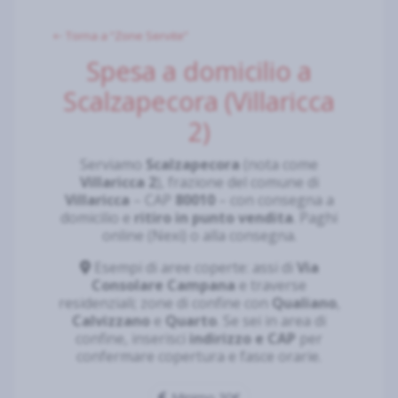
⇠ Torna a “Zone Servite”
Spesa a domicilio a
Scalzapecora (Villaricca
2)
Serviamo
Scalzapecora
(nota come
Villaricca 2
), frazione del comune di
Villaricca
– CAP
80010
– con consegna a
domicilio e
ritiro in punto vendita
. Paghi
online (Nexi) o alla consegna.
Esempi di aree coperte: assi di
Via
Consolare Campana
e traverse
residenziali; zone di confine con
Qualiano
,
Calvizzano
e
Quarto
. Se sei in area di
confine, inserisci
indirizzo e CAP
per
confermare copertura e fasce orarie.
Minimo 30€