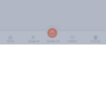
Home
Categorie
Preferiti
Account
Carrello (
0
)
INFORMAZIONI
Come Funziona
FAQ
Termini e Condizioni
Scarica l'App
Soluzione eGrocery per GDO
Zone di Copertura