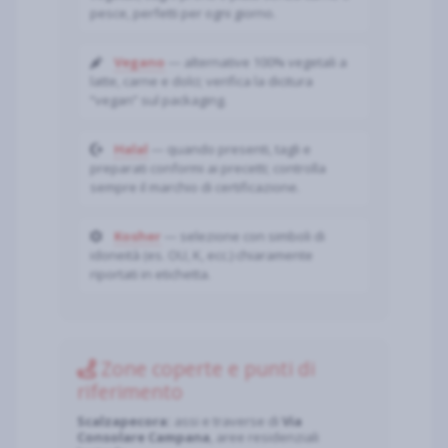
pesce, perfetti per ogni giorno.
Vegano
— alternative 100% vegetali a
latte, carne e dolci; verifica la dicitura
“vegan” sul packaging.
Halal
— quando presenti, tagli e
preparati conformi ai precetti; controlla
sempre il marchio di certificazione.
Kosher
— selezione con simboli di
idoneità (es. OU, K, ecc.) chiaramente
riportati in etichetta.
Zone coperte e punti di
riferimento
Scalzapecora:
assi e traverse di
Via
Consolare Campana
, aree residenziali