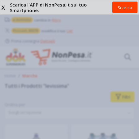
Scarica l'APP di NonPesa.it sul tuo
X
Scarica
Smartphone.
a domicilio
cambia in
Ritiro
Pozzuoli, 80078
modifica il tuo
CAP
Prima consegna
Dettagli
Home
Marche
Tutti i Prodotti "levissima"
Filtri
Ordina per
Scegli un'opzione