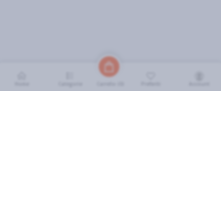
Home
Categorie
Preferiti
Account
Carrello (
0
)
INFORMAZIONI
Come Funziona
FAQ
Termini e Condizioni
Scarica l'App
Soluzione eGrocery per GDO
Zone di Copertura