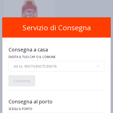
Servizio di Consegna
MATO MATO
Mato Mato Classico 390 g
Consegna a casa
€5,10 al kg/pz/lt
€1,99
DIGITA IL TUO CAP O IL COMUNE
Ad es. 80074,80075,80076
Conferma
Consegna al porto
SCEGLI IL PORTO