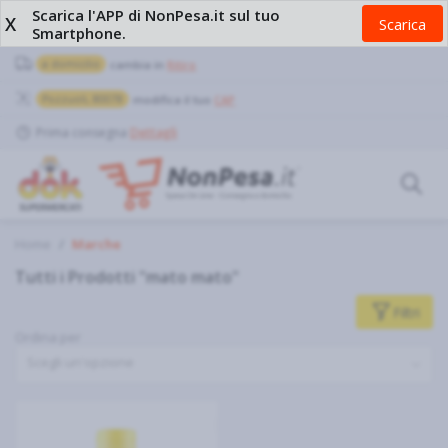
Scarica l'APP di NonPesa.it sul tuo
X
Scarica
Smartphone.
a domicilio
cambia in
Ritiro
Pozzuoli, 80078
modifica il tuo
CAP
Prima consegna
Dettagli
Home
Marche
Tutti i Prodotti "mato mato"
Filtri
Ordina per
Scegli un'opzione