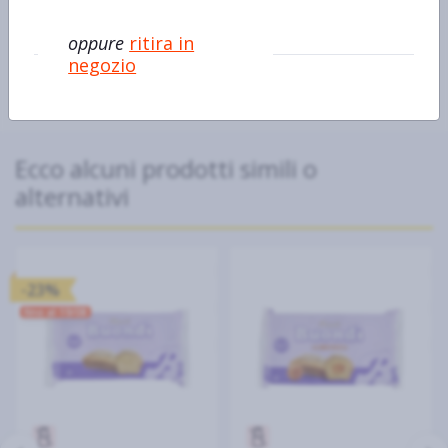
Lievito madre Futura Bauli
x4
oppure
ritira in
negozio
Ecco alcuni prodotti simili o
alternativi
-23%
fino al 19/08