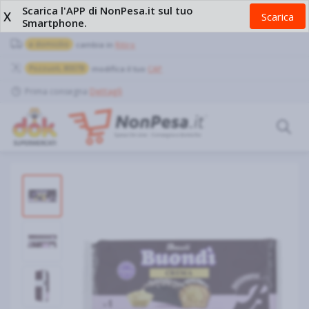
Scarica l'APP di NonPesa.it sul tuo
X
Scarica
Smartphone.
a domicilio
cambia in
Ritiro
Pozzuoli, 80078
modifica il tuo
CAP
Prima consegna
Dettagli