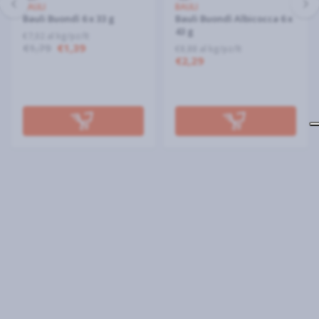
BAULI
BAULI
Bauli Buondì 6 x 33 g
Bauli Buondì Albicocca 6 x
43 g
€7,02 al kg/pz/lt
€1,79
€1,39
€8,88 al kg/pz/lt
€2,29