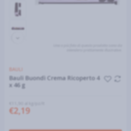
Una o più foto di questo prodotto sono da
intendersi prettamente illustrative.
BAULI
Bauli Buondì Crema Ricoperto 4
x 46 g
€11,90 al kg/pz/lt
€2,19