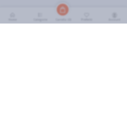
Home
Categorie
Preferiti
Account
Carrello (
0
)
INFORMAZIONI
Come Funziona
FAQ
Termini e Condizioni
Scarica l'App
Soluzione eGrocery per GDO
Zone di Copertura
IL MIO ACCOUNT
Accedi
Cronologia Ordini
I miei preferiti