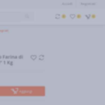
Accedi
Registrati
0
0
0
tegrali
 Farina di
" 1 Kg
Aggiungi