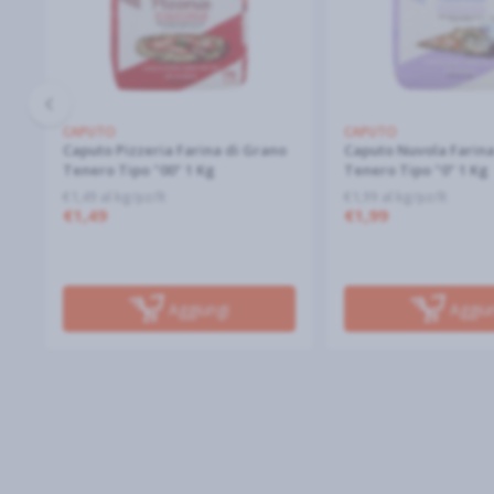
CAPUTO
CAPUTO
no
Caputo Pizzeria Farina di Grano
Caputo Nuvola Farina
Tenero Tipo "00" 1 Kg
Tenero Tipo "0" 1 Kg
€1,49 al kg/pz/lt
€1,99 al kg/pz/lt
€1,49
€1,99
Aggiungi
Aggiu