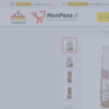
a domicilio
cambia in
Ritiro
Pozzuoli, 80078
modifica il tu
Ca
Hom