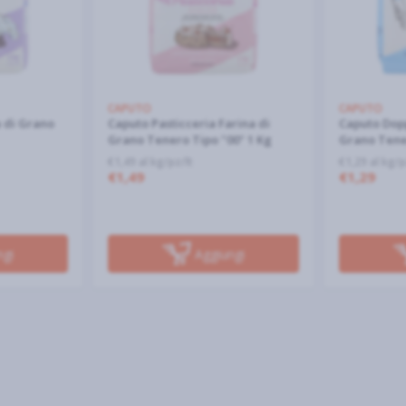
CAPUTO
CAPUTO
 di Grano
Caputo Pasticceria Farina di
Caputo Dopp
Grano Tenero Tipo "00" 1 Kg
Grano Tener
€1,49 al kg/pz/lt
€1,29 al kg/p
€1,49
€1,29
ngi
Aggiungi