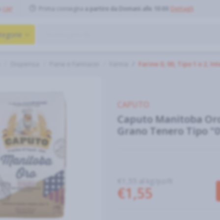
Prima consegna
a partire da Domani alle 10:00
Dettagli
o
CAP
tegorie
e
Dispensa
Pane e Farinacei
Farina
Farine 0, 00, Tipo 1 o 2, In
CAPUTO
Caputo Manitoba Oro
Grano Tenero Tipo "0
€1,55 al kg/pz/lt
€1,55