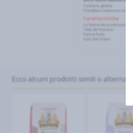
Altro testo relativo ad a
Contiene glutine
Potrebbe contenere soia, 
Caratteristiche
La farina dei professionisti
Città del Vesuvio
Farina forte
Solo dal Grano
Ecco alcuni prodotti simili o alternati