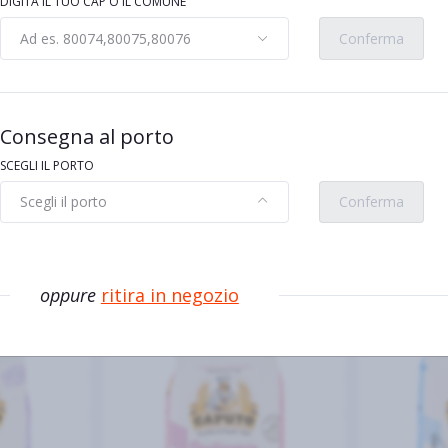
llergeni
DIGITA IL TUO CAP O IL COMUNE
senape
Ad es. 80074,80075,80076
Conferma
Consegna al porto
SCEGLI IL PORTO
Scegli il porto
Conferma
vi
oppure
ritira in negozio