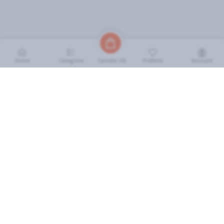
Home
Categorie
Preferiti
Account
Carrello (
0
)
INFORMAZIONI
Come Funziona
FAQ
Termini e Condizioni
Scarica l'App
Soluzione eGrocery per GDO
Zone di Copertura
IL MIO ACCOUNT