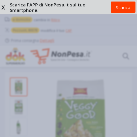
Scarica l'APP di NonPesa.it sul tuo
X
Scarica
Smartphone.
a domicilio
cambia in
Ritiro
Pozzuoli, 80078
modifica il tuo
CAP
Prima consegna
Dettagli