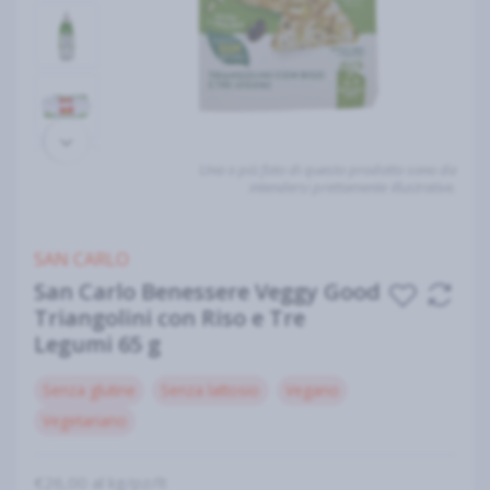
Una o più foto di questo prodotto sono da
intendersi prettamente illustrative.
SAN CARLO
San Carlo Benessere Veggy Good
Triangolini con Riso e Tre
Legumi 65 g
Senza glutine
Senza lattosio
Vegano
Vegetariano
€26,00 al kg/pz/lt