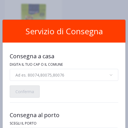
Servizio di Consegna
Consegna a casa
VITAKRAFT
Vitakraft Menu Criceti -
DIGITA IL TUO CAP O IL COMUNE
Alimento completo 400 g
€5,48 al kg/pz/lt
Ad es. 80074,80075,80076
€2,19
Conferma
Consegna al porto
SCEGLI IL PORTO