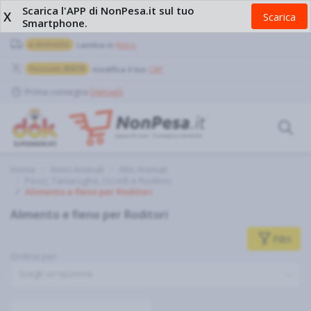
Scarica l'APP di NonPesa.it sul tuo
X
Scarica
Smartphone.
a domicilio
cambia in
Ritiro
Pozzuoli, 80078
modifica il tuo
CAP
Prima consegna
Dettagli
Home
Amici Animali
Altri Animali
Pesci, Tartarughe, Uccelli e Roditori
Alimento e fieno per Roditori
Alimento e fieno per Roditori
Filtri
Ordina per
Scegli un'opzione