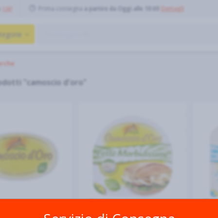
Prima consegna
a partire da Oggi alle 10:00
Dettagli
o
CAP
tegorie
rche
rodotti "camoscio d'oro"
O D'ORO
CAMOSCIO D'ORO
CAMO