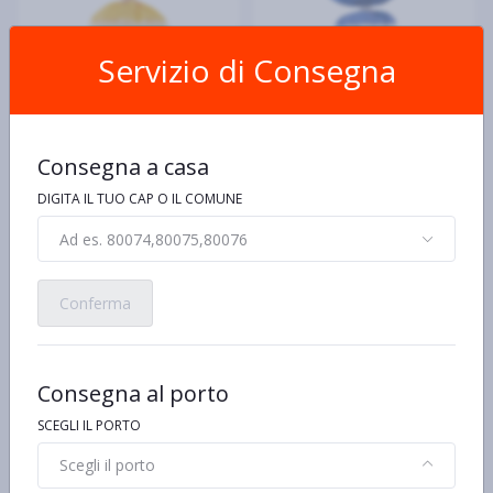
Servizio di Consegna
MORATO
MORATO
Consegna a casa
Morato Spuntinelle Grano
Morato Nuvolatte Morbidi
Duro 12 x 33,5 g
Panini al Latte 6 x 40 g
DIGITA IL TUO CAP O IL COMUNE
€4,98 al kg/pz/lt
€5,42 al kg/pz/lt
€1,99
€1,30
Ad es. 80074,80075,80076
Conferma
Consegna al porto
SCEGLI IL PORTO
Scegli il porto