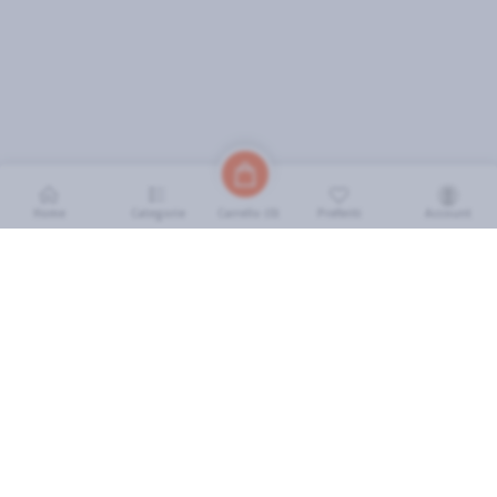
Home
Categorie
Preferiti
Account
Carrello (
0
)
INFORMAZIONI
Come Funziona
FAQ
Termini e Condizioni
Scarica l'App
Soluzione eGrocery per GDO