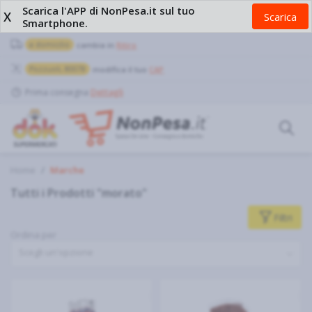
Scarica l'APP di NonPesa.it sul tuo
X
Scarica
Smartphone.
a domicilio
cambia in
Ritiro
Pozzuoli, 80078
modifica il tuo
CAP
Prima consegna
Dettagli
Home
Marche
Tutti i Prodotti "morato"
Filtri
Ordina per
Scegli un'opzione